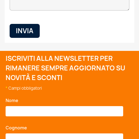
ISCRIVITI ALLA NEWSLETTER PER
RIMANERE SEMPRE AGGIORNATO SU
NOVITÀ E SCONTI
*
Campi obbligatori
Nome
*
Cognome
*