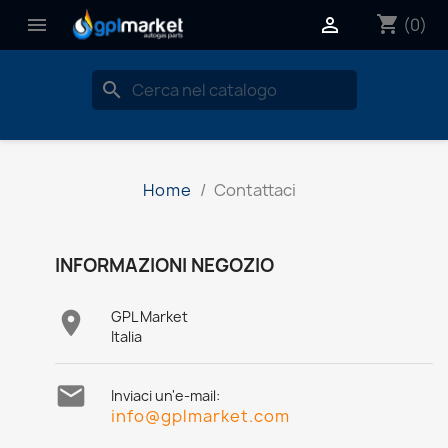
shopping_cart


(0)
search
Home
Contattaci
INFORMAZIONI NEGOZIO

GPL Market
Italia

Inviaci un'e-mail:
info@gplmarket.com