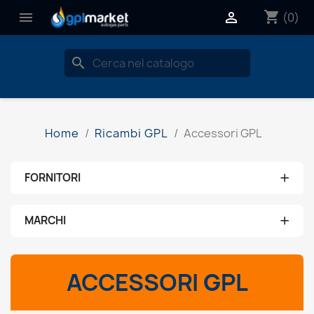
shopping_cart


(0)
search
Home
Ricambi GPL
Accessori GPL
+
FORNITORI
Nessun fornitore
+
MARCHI
aeb
ACCESSORI GPL
ams
brc