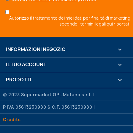
Autorizzo il trattamento dei miei dati per finalità di marketing
secondo i
termini legali qui riportati
INFORMAZIONI NEGOZIO
keyboard_arrow_down
IL TUO ACCOUNT

PRODOTTI

.

© 2023 Supermarket GPL Metano s.r.l. |
P.IVA 03613230980 & C.F. 03613230980 |
LA NOSTRA AZIENDA

Credits