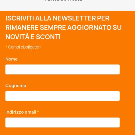
ISCRIVITI ALLA NEWSLETTER PER
RIMANERE SEMPRE AGGIORNATO SU
NOVITÀ E SCONTI
*
Campi obbligatori
Nome
*
Cognome
*
Indirizzo email
*