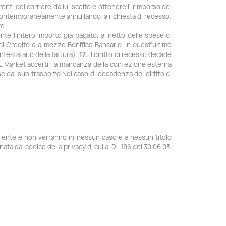
nti del corriere da lui scelto e ottenere il rimborso del
, contemporaneamente annullando la richiesta di recesso;
e.
ente l'intero importo già pagato, al netto delle spese di
di Credito o a mezzo Bonifico Bancario. In quest'ultimo
ntestatario della fattura).
17.
Il diritto di recesso decade
L Market accerti: la mancanza della confezione esterna
se dal suo trasporto.Nel caso di decadenza del diritto di
el Cliente e non verranno in nessun caso e a nessun titolo
nata dal codice della privacy di cui al DL 196 del 30.06.03.