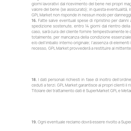
giorni lavorativi dal ricevimento del bene nei propri ma
valore del bene (se assicurato); in questa eventualità,
GPL Market non risponde in nessun modo per danneggiame
16.
Fatte salve eventuali spese di ripristino per danni a
spedizione sostenute, entro 14 giorni dal rientro dell
caso, sarà cura del cliente fornire tempestivamente le c
totalmente, per mancanza della condizione essenziale 
e/o dell'imballo interno originale; l'assenza di element
recesso, GPL Market provvederà a restituire al mittente
18.
I dati personali richiesti in fase di inoltro dell'or
ceduti a terzi. GPL Market garantisce ai propri clienti il 
Titolare del trattamento dati è SuperMarket GPL e Metano 
19.
Ogni eventuale reclamo dovrà essere rivolto a SuperM