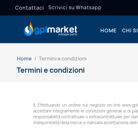
Contattaci
Scrivici su Whatsapp
HOME
CHI S
Home
Termini e condizioni
Termini e condizioni
1.
Effettuando un ordine sul negozio on-line www.gplmar
accettare integralmente le condizioni generali e di pa
responsabilità contrattuale o extracontrattuale per dann
indisponibilità della merce e mancata accettazione dell'