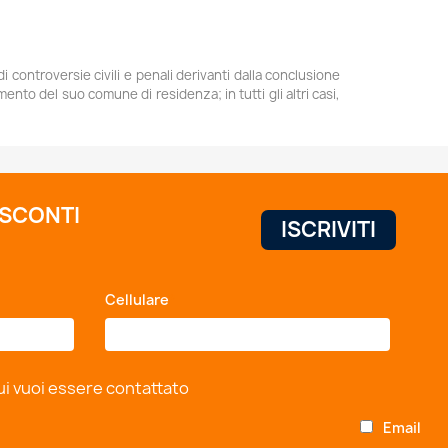
di controversie civili e penali derivanti dalla conclusione
ento del suo comune di residenza; in tutti gli altri casi,
 SCONTI
Cellulare
*
ui vuoi essere contattato
Email