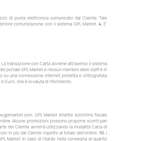
izzo di posta elettronica comunicato dal Cliente. Tale
lteriore comunicazione con il sistema GPL Market.
4.
E’
 La transazione con Carta avviene attraverso il sistema
 del portale GPL Market e nessun membro dello staff è in
dito su una connessione internet protetta e crittografata
in Euro, che è la valuta di riferimento.
w.gplmarket.com, GPL Market emette scontrino fiscale
rdine. Alcune promozioni possono proporre sconti pari
rte del Cliente avverrà utilizzando la modalità Carta di
uto in più dal Cliente rispetto al totale dell'ordine.
10.
I
GPL Market in caso di ritardo nella consegna di quanto