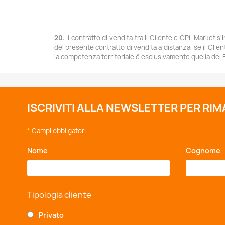
20.
Il contratto di vendita tra il Cliente e GPL Market s'
del presente contratto di vendita a distanza, se il Clien
la competenza territoriale è esclusivamente quella del F
ISCRIVITI ALLA NEWSLETTER PER RI
*
Campi obbligatori
Nome
*
Cognome
Tipologia cliente
Privato