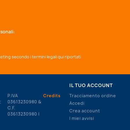
sonali:
rketing secondo i
termini legali qui riportati
IL TUO ACCOUNT
P.IVA
Credits
Tracciamento ordine
t
03613230980 &
Accedi
C.F.
Crea account
03613230980 |
I miei avvisi