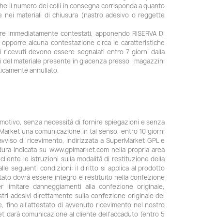
che il numero dei colli in consegna corrisponda a quanto
 nei materiali di chiusura (nastro adesivo o reggette
ssere immediatamente contestati, apponendo RISERVA DI
opporre alcuna contestazione circa le caratteristiche
i ricevuti devono essere segnalati entro 7 giorni dalla
ivi del materiale presente in giacenza presso i magazzini
aticamente annullato.
si motivo, senza necessità di fornire spiegazioni e senza
PL Market una comunicazione in tal senso, entro 10 giorni
avviso di ricevimento, indirizzata a SuperMarket GPL e
edura indicata su www.gplmarket.com nella propria area
nte le istruzioni sulla modalità di restituzione della
e seguenti condizioni: il diritto si applica al prodotto
tato dovrà essere integro e restituito nella confezione
 limitare danneggiamenti alla confezione originale,
stri adesivi direttamente sulla confezione originale del
, fino all'attestato di avvenuto ricevimento nel nostro
t darà comunicazione al cliente dell'accaduto (entro 5