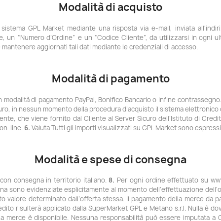
Modalità di acquisto
sistema GPL Market mediante una risposta via e-mail, inviata all'indir
e, un “Numero d’Ordine” e un “Codice Cliente”, da utilizzarsi in ogni u
 e mantenere aggiornati tali dati mediante le credenziali di accesso.
Modalità di pagamento
on modalità di pagamento PayPal, Bonifico Bancario o infine contrassegno.
icuro, in nessun momento della procedura d’acquisto il sistema elettronico
ente, che viene fornito dal Cliente al Server Sicuro dell’Istituto di Cre
on-line.
6.
Valuta Tutti gli importi visualizzati su GPL Market sono espressi 
Modalità e spese di consegna
on consegna in territorio italiano.
8.
Per ogni ordine effettuato su ww
a sono evidenziate esplicitamente al momento dell'effettuazione dell'o
to valore determinato dall’offerta stessa. Il pagamento della merce da pa
edito risulterà applicato dalla SuperMarket GPL e Metano s.r.l. Nulla è dov
 la merce è disponibile. Nessuna responsabilità può essere imputata a 