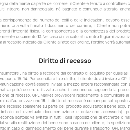
na della merce da parte del corriere, il Cliente è tenuto a controllare: 
isulti integro, non danneggiato, né bagnato o comunque alterato, anche
cata corrispondenza del numero dei colli o delle indicazioni, devono e
re. Una volta firmato il documento del corriere, il Cliente non potrà 
renti l'integrità fisica, la corrispondenza o la completezza dei prodott
 presente documento.
12.
Nel caso di mancato ritiro entro 5 giorni lavorat
a al recapito indicato dal Cliente all'atto dell'ordine, l'ordine verrà autom
Diritto di recesso
consumatore , ha diritto a recedere dal contratto di acquisto per qualsia
ivo punto 15.
14.
Per esercitare tale diritto, il cliente dovrà inviare a G
e comunicazione dovrà essere inviata a mezzo lettera raccomandata con 
lternativa potrà essere utilizzato anche il reso merce seguendo la proc
zione di recesso, GPL Market provvederà rapidamente a comunicare al clie
ni dall'autorizzazione.
15.
Il diritto di recesso è comunque sottoposto all
tare recesso solamente su parte del prodotto acquistato; il bene acquis
i imballo ed eventuale documentazione e dotazione accessoria); per
conda scatola; va evitata in tutti i casi l'apposizione di etichette o na
ative alla restituzione del bene sono a carico del cliente; la spedizione
ente; in caso di danneggiamento del bene durante il trasporto, GPL Marke