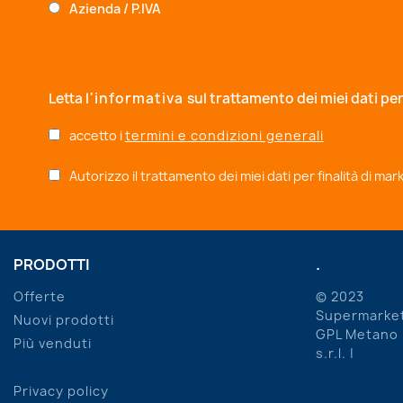
Azienda / P.IVA
Letta
l'informativa
sul trattamento dei miei dati per
accetto i
termini e condizioni generali
Autorizzo il trattamento dei miei dati per finalità di ma
PRODOTTI
.
Offerte
© 2023
Supermarke
Nuovi prodotti
GPL Metano
Più venduti
s.r.l. |
Privacy policy