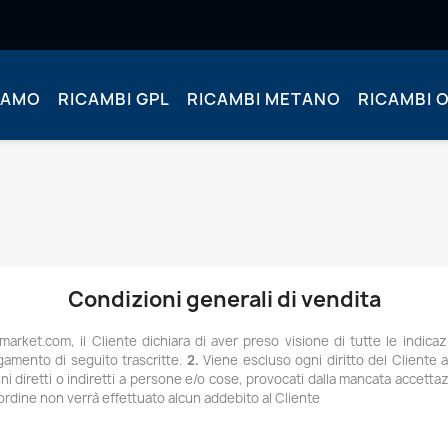
IAMO
RICAMBI GPL
RICAMBI METANO
RICAMBI O
Condizioni generali di vendita
ket.com, il Cliente dichiara di aver preso visione di tutte le indicazi
gamento di seguito trascritte.
2.
Viene escluso ogni diritto del Cliente 
i diretti o indiretti a persone e/o cose, provocati dalla mancata accettaz
ordine non verrà effettuato alcun addebito al Cliente