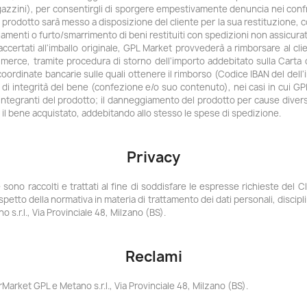
gazzini), per consentirgli di sporgere empestivamente denuncia nei confro
 il prodotto sarà messo a disposizione del cliente per la sua restituzione
nti o furto/smarrimento di beni restituiti con spedizioni non assicurat
ccertati all'imballo originale, GPL Market provvederà a rimborsare al cli
a merce, tramite procedura di storno dell'importo addebitato sulla Carta 
oordinate bancarie sulle quali ottenere il rimborso (Codice IBAN del dell'i
di integrità del bene (confezione e/o suo contenuto), nei casi in cui GP
i integranti del prodotto; il danneggiamento del prodotto per cause diver
 il bene acquistato, addebitando allo stesso le spese di spedizione.
Privacy
dine sono raccolti e trattati al fine di soddisfare le espresse richieste d
rispetto della normativa in materia di trattamento dei dati personali, discipli
s.r.l., Via Provinciale 48, Milzano (BS).
Reclami
arket GPL e Metano s.r.l., Via Provinciale 48, Milzano (BS).