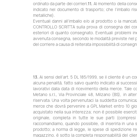
ordinato da parte dei corrieri.
11.
Al momento della conseg
indicato nel documento di trasporto; che l'imballo r
metalliche).
Eventuali danni all'imballo e/o al prodotto o la man
CONTROLLO SCRITTA sulla prova di consegna del corrie
esteriori di quanto consegnato. Eventuali problemi ine
avvenuta consegna, secondo le modalità previste nel
del corriere a causa di reiterata impossibilità di consegn
13.
Ai sensi dell'art. 5 DL 185/1999, se il cliente è un 
alcuna penalità, fatto salvo quanto indicato al success
lavorativi dalla data di ricevimento della merce. Tal
Metano s.r.l., Via Provinciale 48, Milzano (BS), in a
riservata. Una volta pervenutaci la suddetta comunica
merce che dovrà pervenire a GPL Market entro 10 gior
acquistato nella sua interezza; non è possibile eserci
originale, completa in tutte le sue parti (compres
raccomandiamo, quando possibile, di inserirla in una se
prodotto; a norma di legge, le spese di spedizione rel
magazzino, è sotto la completa responsabilità del cli