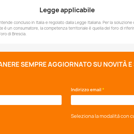
Legge applicabile
intende concluso in Italia e regolato dalla Legge Italiana. Per la soluzione 
te è un consumatore, la competenza territoriale è quella del foro di riferim
oro di Brescia.
MANERE SEMPRE AGGIORNATO SU NOVITÀ E
*
Indirizzo email
*
Seleziona la modalità con c