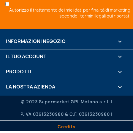
Autorizzo il trattamento dei miei dati per finalità di marketing
secondo i
termini legali qui riportati
INFORMAZIONI NEGOZIO
keyboard_arrow_down
IL TUO ACCOUNT

PRODOTTI

LA NOSTRA AZIENDA

.

© 2023 Supermarket GPL Metano s.r.l. |
P.IVA 03613230980 & C.F. 03613230980 |
Credits