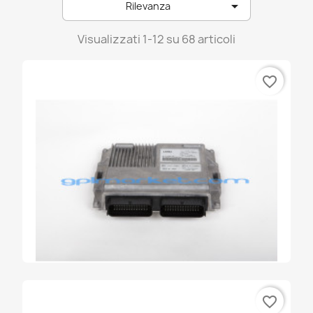

Rilevanza
Visualizzati 1-12 su 68 articoli
favorite_border
favorite_border