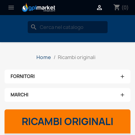
shopping_cart


(0)
search
Home
Ricambi originali
+
FORNITORI
Nessun fornitore
+
MARCHI
aeb
RICAMBI ORIGINALI
ams
brc