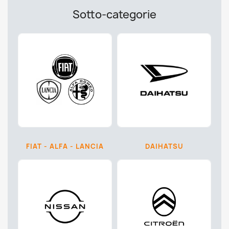
emer
Sotto-categorie
emmegas
landirenzo
lovato
omvl
prins
stako
tartarini
zavoli
FIAT - ALFA - LANCIA
DAIHATSU