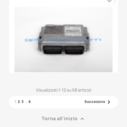
CENTRALINA NISSAN NOTE CR14
347,70 €
Visualizzati 1-12 su 68 articoli
CENTRALINA DAIHATSU MATERIA...
…

1
2
3
6
Successivo
347,70 €
Torna all'inizio
