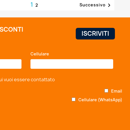
1

Successivo
2
 SCONTI
Cellulare
*
ui vuoi essere contattato
Email
Cellulare (WhatsApp)