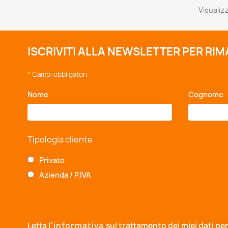
Visualizz
ISCRIVITI ALLA NEWSLETTER PER RI
*
Campi obbligatori
Nome
*
Cognome
Tipologia cliente
Privato
Azienda / P.IVA
Letta
l'informativa
sul trattamento dei miei dati per