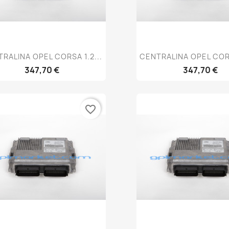
Anteprima
Anteprim


RALINA OPEL CORSA 1.2...
CENTRALINA OPEL CORS
347,70 €
347,70 €
favorite_border