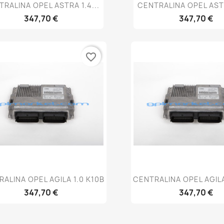
Anteprima
Anteprim


RALINA OPEL ASTRA 1.4...
CENTRALINA OPEL ASTR
347,70 €
347,70 €
favorite_border
Anteprima
Anteprim


ALINA OPEL AGILA 1.0 K10B
CENTRALINA OPEL AGILA
347,70 €
347,70 €