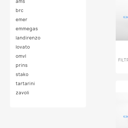
ams
brc
emer
emmegas
landirenzo
lovato
omvl
FILT
prins
stako
tartarini
zavoli