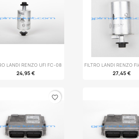
Anteprima
Anteprim


RO LANDI RENZO UFI FC-08
FILTRO LANDI RENZO FI
24,95 €
27,45 €
favorite_border