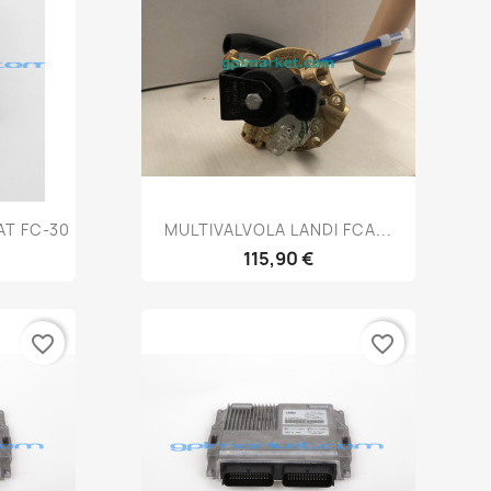
a
Anteprima

AT FC-30
MULTIVALVOLA LANDI FCA...
115,90 €
favorite_border
favorite_border