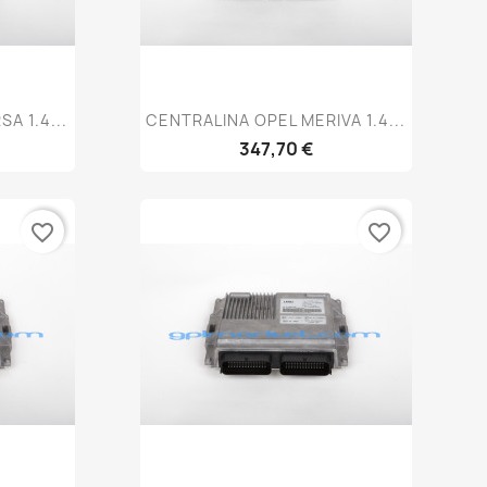
a
Anteprima

A 1.4...
CENTRALINA OPEL MERIVA 1.4...
347,70 €
favorite_border
favorite_border