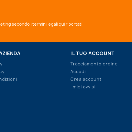
rketing secondo i
termini legali qui riportati
 AZIENDA
IL TUO ACCOUNT
cy
Tracciamento ordine
cy
Accedi
ndizioni
Crea account
I miei avvisi