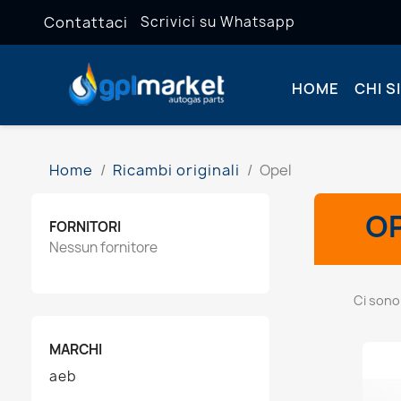
Contattaci
Scrivici su Whatsapp
HOME
CHI S
Home
Ricambi originali
Opel
O
FORNITORI
Nessun fornitore
Ci sono
MARCHI
aeb