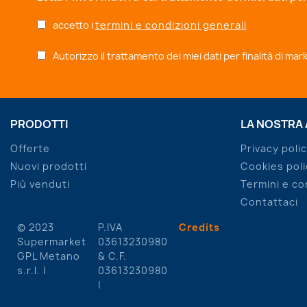
accetto i
termini e condizioni generali
Autorizzo il trattamento dei miei dati per finalità di ma
PRODOTTI
LA NOSTRA
Offerte
Privacy poli
Nuovi prodotti
Cookies poli
Più venduti
Termini e co
Contattaci
© 2023
P.IVA
Credits
Supermarket
03613230980
GPL Metano
& C.F.
s.r.l. |
03613230980
|