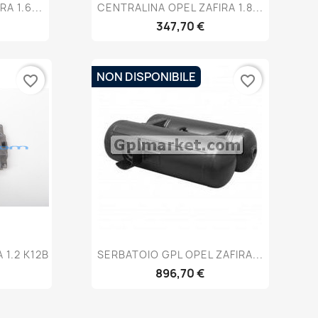
a
Anteprima

A 1.6...
CENTRALINA OPEL ZAFIRA 1.8...
347,70 €
NON DISPONIBILE
favorite_border
favorite_border
a
Anteprima

 1.2 K12B
SERBATOIO GPL OPEL ZAFIRA...
896,70 €