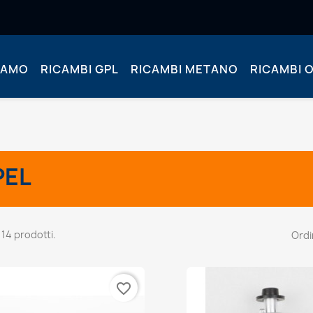
IAMO
RICAMBI GPL
RICAMBI METANO
RICAMBI O
PEL
 14 prodotti.
Ordi
favorite_border