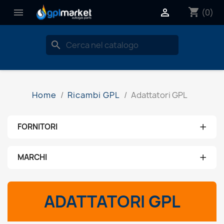
shopping_cart


(0)
search
Home
Ricambi GPL
Adattatori GPL
+
FORNITORI
Nessun fornitore
+
MARCHI
aeb
ADATTATORI GPL
ams
brc