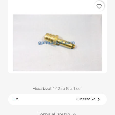
favorite_border
ADATTATORE GPL BAIONETTA M14
32,94 €
Visualizzati 1-12 su 16 articoli
ADATTATORE GPL "EURO" M10

1
2
Successivo
32,94 €
Torna all'inizio
