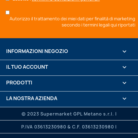
Autorizzo il trattamento dei miei dati per finalità di marketing
secondo i
termini legali qui riportati
INFORMAZIONI NEGOZIO
keyboard_arrow_down
IL TUO ACCOUNT

PRODOTTI

LA NOSTRA AZIENDA

.

© 2023 Supermarket GPL Metano s.r.l. |
P.IVA 03613230980 & C.F. 03613230980 |