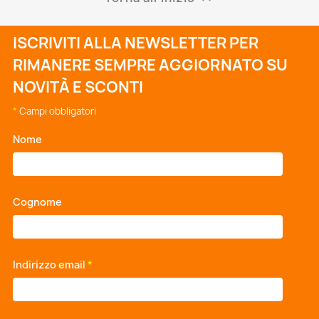
ISCRIVITI ALLA NEWSLETTER PER
RIMANERE SEMPRE AGGIORNATO SU
NOVITÀ E SCONTI
*
Campi obbligatori
Nome
*
Cognome
*
Indirizzo email
*