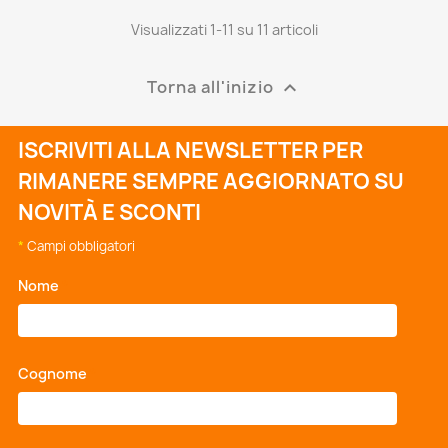
Visualizzati 1-11 su 11 articoli
MULTIVALVOLA 30° EXTRA...
90,89 €
Torna all'inizio

ISCRIVITI ALLA NEWSLETTER PER
RIMANERE SEMPRE AGGIORNATO SU
NOVITÀ E SCONTI
*
Campi obbligatori
Nome
*
Cognome
*