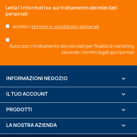
Letta
l'informativa
sul trattamento dei miei dati
personali:
accetto i
termini e condizioni generali
Autorizzo il trattamento dei miei dati per finalità di marketing
secondo i
termini legali qui riportati
INFORMAZIONI NEGOZIO
keyboard_arrow_down
IL TUO ACCOUNT

PRODOTTI

LA NOSTRA AZIENDA
