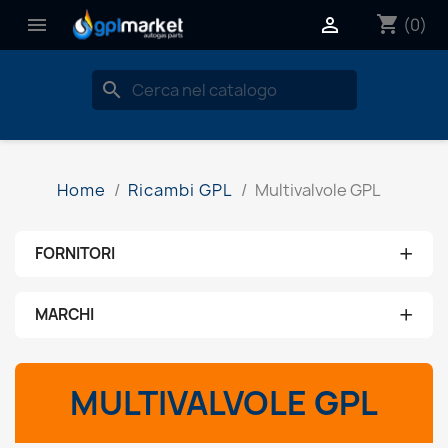
shopping_cart


(0)
search
Home
Ricambi GPL
Multivalvole GPL
+
FORNITORI
Nessun fornitore
+
MARCHI
aeb
MULTIVALVOLE GPL
ams
brc