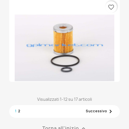
favorite_border
FILTRO PRINS VSI 2 USCITE
57,95 €
Visualizzati 1-12 su 17 articoli
FILTRO TARTARINI CARTUCCIA

1
2
Successivo
15,80 €
Torna all'inizio
