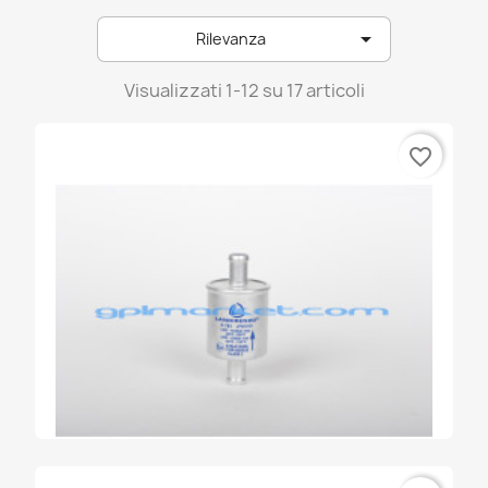
emer

Rilevanza
emmegas
landirenzo
Visualizzati 1-12 su 17 articoli
lovato
favorite_border
omvl
prins
stako
tartarini
zavoli