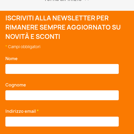
ISCRIVITI ALLA NEWSLETTER PER
RIMANERE SEMPRE AGGIORNATO SU
NOVITÀ E SCONTI
*
Campi obbligatori
Nome
*
Cognome
*
Indirizzo email
*