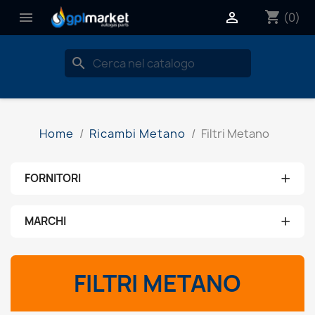
shopping_cart


(0)
search
Home
Ricambi Metano
Filtri Metano
+
FORNITORI
Nessun fornitore
+
MARCHI
aeb
FILTRI METANO
ams
brc