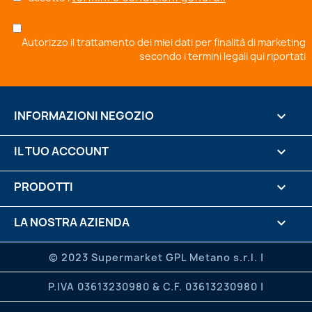
Autorizzo il trattamento dei miei dati per finalità di marketing
secondo i
termini legali qui riportati
INFORMAZIONI NEGOZIO
keyboard_arrow_down
IL TUO ACCOUNT

PRODOTTI

LA NOSTRA AZIENDA

.

© 2023 Supermarket GPL Metano s.r.l. |
P.IVA 03613230980 & C.F. 03613230980 |