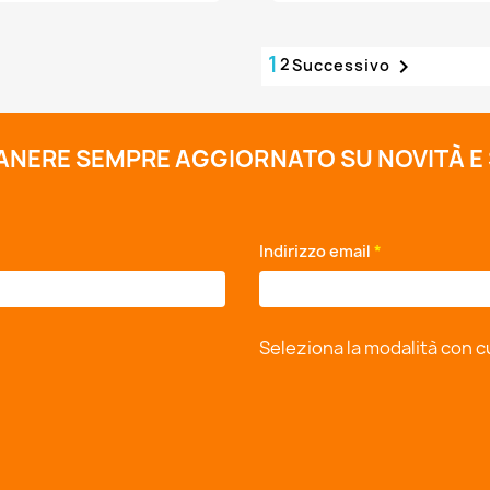
1
2

Successivo
MANERE SEMPRE AGGIORNATO SU NOVITÀ E
*
Indirizzo email
*
Seleziona la modalità con c