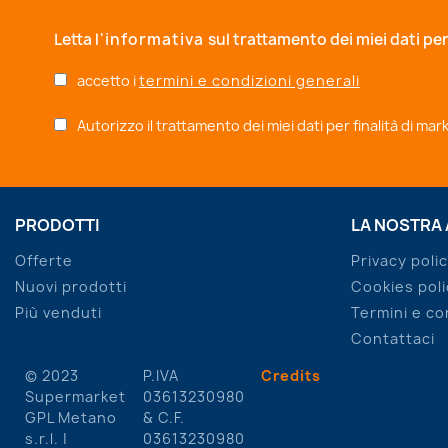
Letta
l'informativa
sul trattamento dei miei dati per
accetto i
termini e condizioni generali
Autorizzo il trattamento dei miei dati per finalità di ma
PRODOTTI
LA NOSTRA
Offerte
Privacy poli
Nuovi prodotti
Cookies poli
Più venduti
Termini e co
Contattaci
© 2023
P.IVA
Credits
Supermarket
03613230980
GPL Metano
& C.F.
s.r.l. |
03613230980