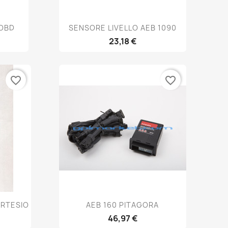
Anteprima

 OBD
SENSORE LIVELLO AEB 1090
23,18 €
favorite_border
favorite_border
Anteprima

ARTESIO
AEB 160 PITAGORA
46,97 €