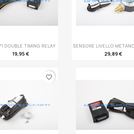
Anteprima
Anteprima


71 DOUBLE TIMING RELAY
SENSORE LIVELLO METAN
19,95 €
29,89 €
favorite_border