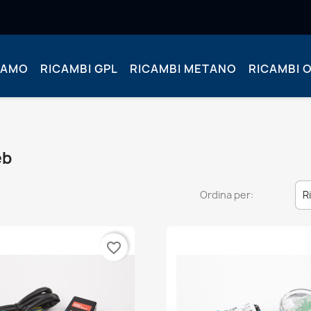
IAMO
RICAMBI GPL
RICAMBI METANO
RICAMBI O
eb
Ordina per:
R
favorite_border