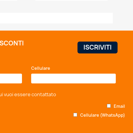
 SCONTI
Cellulare
*
ui vuoi essere contattato
Email
Cellulare (WhatsApp)