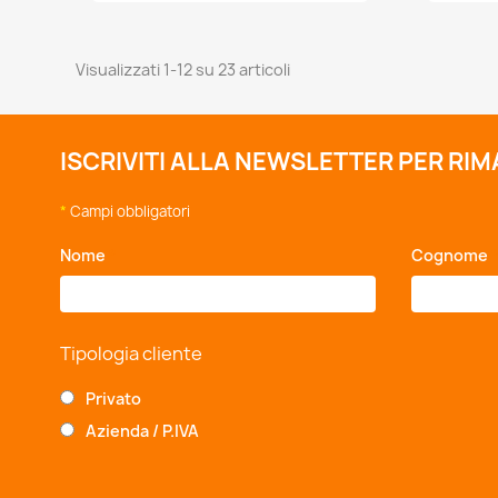
Visualizzati 1-12 su 23 articoli
ISCRIVITI ALLA NEWSLETTER PER RI
*
Campi obbligatori
Nome
*
Cognome
Tipologia cliente
Privato
Azienda / P.IVA