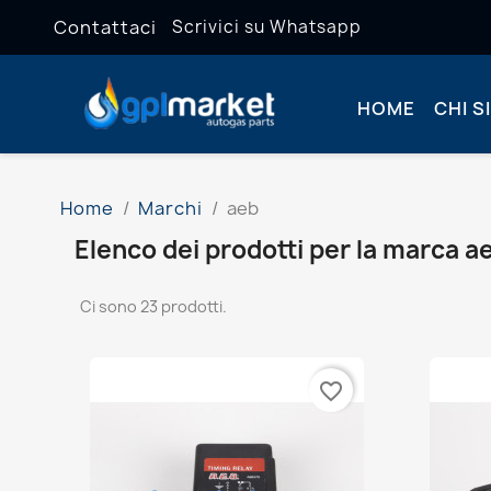
Contattaci
Scrivici su Whatsapp
HOME
CHI S
Home
Marchi
aeb
Elenco dei prodotti per la marca a
Ci sono 23 prodotti.
favorite_border