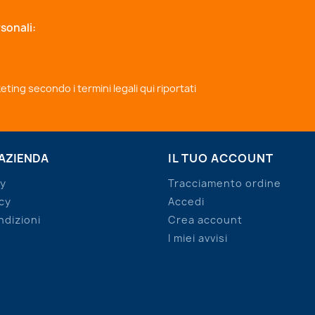
sonali:
rketing secondo i
termini legali qui riportati
 AZIENDA
IL TUO ACCOUNT
cy
Tracciamento ordine
cy
Accedi
ndizioni
Crea account
I miei avvisi