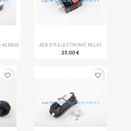
Anteprima

O AEB806
AEB 375 ELECTRONIC RELAY
23,00 €
favorite_border
favorite_border