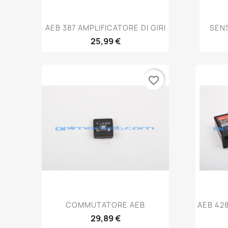
Anteprima

AEB 387 AMPLIFICATORE DI GIRI
SENS
25,99 €
favorite_border
Anteprima

COMMUTATORE AEB
AEB 42
29,89 €