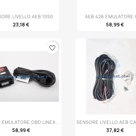
Anteprima
Anteprima


ORE LIVELLO AEB 1050
AEB 426 EMULATORE
23,18 €
58,99 €
favorite_border
Anteprima
Anteprima


8 EMULATORE OBD LINEA...
SENSORE LIVELLO AEB C
58,99 €
37,82 €