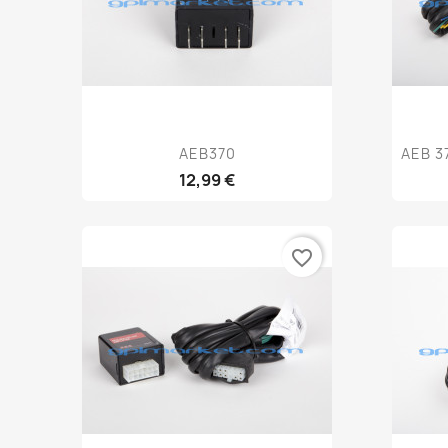
Anteprima

AEB370
AEB 3
12,99 €
favorite_border