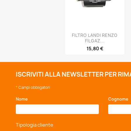
Anteprima

FILTRO LANDI RENZO
FILGAZ...
15,80 €
ISCRIVITI ALLA NEWSLETTER PER RI
*
Campi obbligatori
Nome
*
Cognome
Tipologia cliente