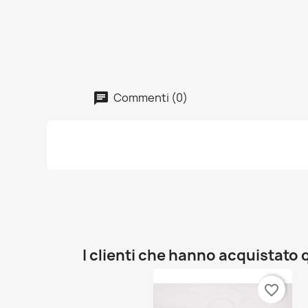
Commenti (0)
I clienti che hanno acquistat
favorite_border