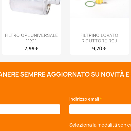
Anteprima
Anteprima


FILTRO GPL UNIVERSALE
FILTRINO LOVATO
11X11
RIDUTTORE RGJ
7,99 €
9,70 €
MANERE SEMPRE AGGIORNATO SU NOVITÀ E
*
Indirizzo email
*
Seleziona la modalità con c