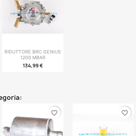
Anteprima

RIDUTTORE BRC GENIUS
1200 MBAR
134,99 €
tegoria:
favorite_border
favorite_border