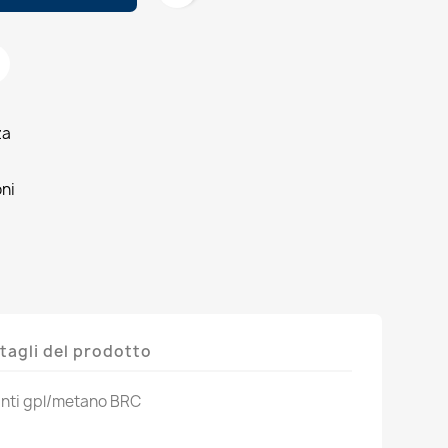
za
oni
tagli del prodotto
ianti gpl/metano BRC