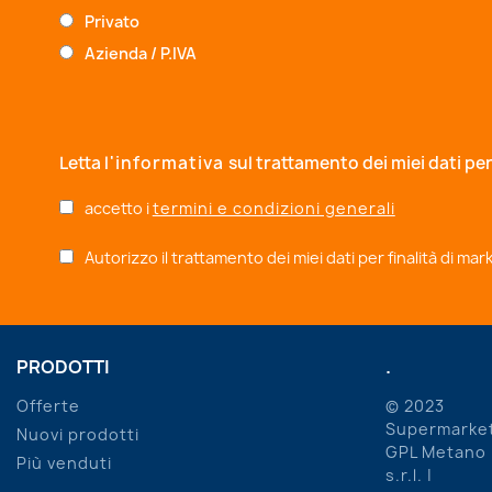
Privato
Azienda / P.IVA
Letta
l'informativa
sul trattamento dei miei dati per
accetto i
termini e condizioni generali
Autorizzo il trattamento dei miei dati per finalità di ma
PRODOTTI
.
Offerte
© 2023
Supermarke
Nuovi prodotti
GPL Metano
Più venduti
s.r.l. |