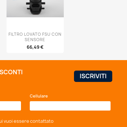
Anteprima

FILTRO LOVATO FSU CON
SENSORE
66,49 €
 SCONTI
Cellulare
*
ui vuoi essere contattato