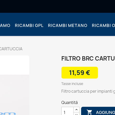
IAMO
RICAMBI GPL
RICAMBI METANO
RICAMBI O
 CARTUCCIA
FILTRO BRC CART
11,59 €
Tasse incluse
Filtro cartuccia per impiant
Quantità

AGGIUNG