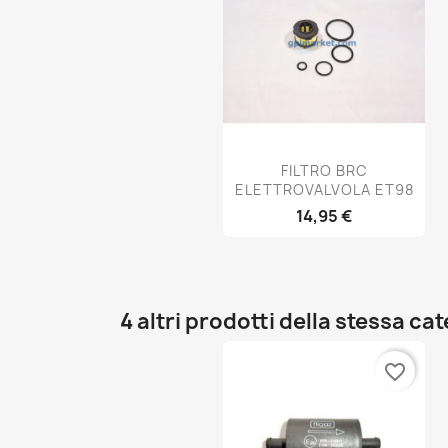
Anteprima

FILTRO BRC
ELETTROVALVOLA ET98
14,95 €
4 altri prodotti della stessa ca
favorite_border