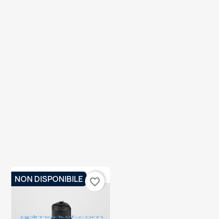
NON DISPONIBILE
favorite_border