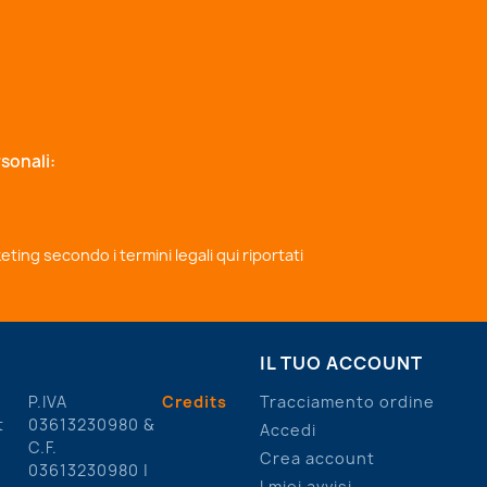
sonali:
rketing secondo i
termini legali qui riportati
IL TUO ACCOUNT
P.IVA
Credits
Tracciamento ordine
t
03613230980 &
Accedi
C.F.
Crea account
03613230980 |
I miei avvisi