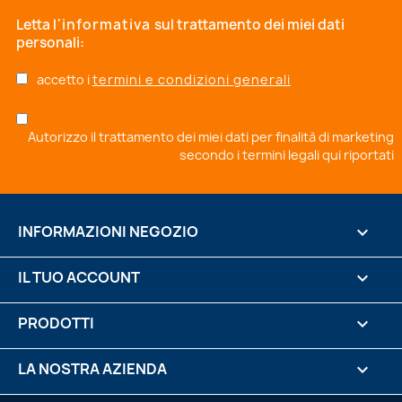
Letta
l'informativa
sul trattamento dei miei dati
personali:
accetto i
termini e condizioni generali
Autorizzo il trattamento dei miei dati per finalità di marketing
secondo i
termini legali qui riportati
INFORMAZIONI NEGOZIO
keyboard_arrow_down
IL TUO ACCOUNT

PRODOTTI

LA NOSTRA AZIENDA
