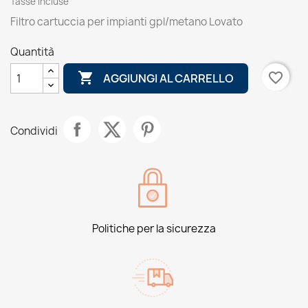
Tasse incluse
Filtro cartuccia per impianti gpl/metano Lovato
Quantità

favorite_border
AGGIUNGI AL CARRELLO
Condividi
Politiche per la sicurezza