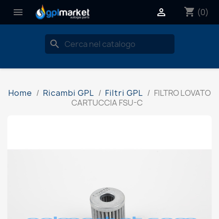
shopping_cart


(0)
search
Home
Ricambi GPL
Filtri GPL
FILTRO LOVATO
CARTUCCIA FSU-C